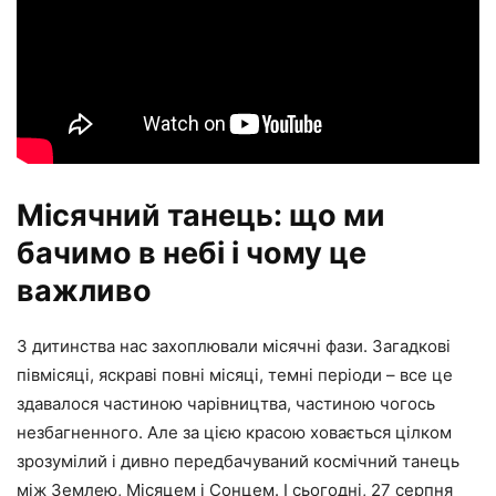
Місячний танець: що ми
бачимо в небі і чому це
важливо
З дитинства нас захоплювали місячні фази. Загадкові
півмісяці, яскраві повні місяці, темні періоди – все це
здавалося частиною чарівництва, частиною чогось
незбагненного. Але за цією красою ховається цілком
зрозумілий і дивно передбачуваний космічний танець
між Землею, Місяцем і Сонцем. І сьогодні, 27 серпня