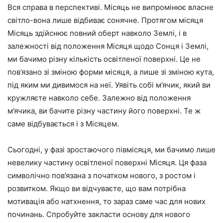
Вся справа в перспективі. Місяць не випромінює власне
світло-вона лише відбиває сонячне. Протягом місяця
Місяць здійснює повний оберт навколо Землі, і в
залежності від положення Місяця щодо Сонця і Землі,
ми бачимо різну кількість освітленої поверхні. Це не
пов’язано зі зміною форми місяця, а лише зі зміною кута,
під яким ми дивимося на неї. Уявіть собі м’ячик, який ви
кружляєте навколо себе. Залежно від положення
м’ячика, ви бачите різну частину його поверхні. Те ж
саме відбувається і з Місяцем.
Сьогодні, у фазі зростаючого півмісяця, ми бачимо лише
невелику частину освітленої поверхні Місяця. Ця фаза
символічно пов’язана з початком нового, з ростом і
розвитком. Якщо ви відчуваєте, що вам потрібна
мотивація або натхнення, то зараз саме час для нових
починань. Спробуйте закласти основу для нового