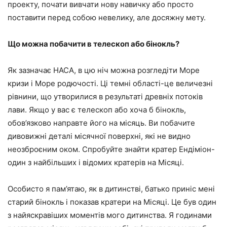
проекту, почати вивчати нову навичку або просто
поставити перед собою невелику, але досяжну мету.
Що можна побачити в телескоп або бінокль?
Як зазначає НАСА, в цю ніч можна розгледіти Море
кризи і Море родючості. Ці темні області-це величезні
рівнини, що утворилися в результаті древніх потоків
лави. Якщо у вас є телескоп або хоча б бінокль,
обов’язково направте його на місяць. Ви побачите
дивовижні деталі місячної поверхні, які не видно
неозброєним оком. Спробуйте знайти кратер Ендіміон-
один з найбільших і відомих кратерів на Місяці.
Особисто я пам’ятаю, як в дитинстві, батько приніс мені
старий бінокль і показав кратери на Місяці. Це був один
з найяскравіших моментів мого дитинства. Я годинами