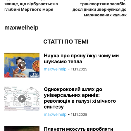
явище, що відбувається в
транспортних засобів,
глибині Мертвого моря
дослідники звернулися до
маринованих кульок
maxwelhelp
СТАТТІ ПО ТЕМІ
Наука про пряну їжу: чому ми
шукаємо тепла
maxwelhelp
-
11.11.2025
Однокроковий шлях до
універсальних аринів:
революція в галузі хімічного
синтезу
maxwelhelp
-
11.11.2025
Планети можуть виробляти