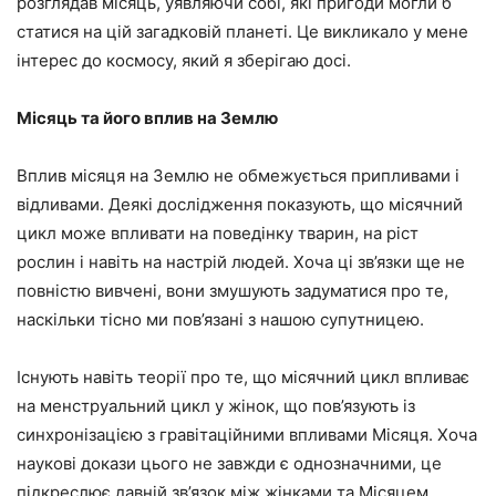
розглядав місяць, уявляючи собі, які пригоди могли б
статися на цій загадковій планеті. Це викликало у мене
інтерес до космосу, який я зберігаю досі.
Місяць та його вплив на Землю
Вплив місяця на Землю не обмежується припливами і
відливами. Деякі дослідження показують, що місячний
цикл може впливати на поведінку тварин, на ріст
рослин і навіть на настрій людей. Хоча ці зв’язки ще не
повністю вивчені, вони змушують задуматися про те,
наскільки тісно ми пов’язані з нашою супутницею.
Існують навіть теорії про те, що місячний цикл впливає
на менструальний цикл у жінок, що пов’язують із
синхронізацією з гравітаційними впливами Місяця. Хоча
наукові докази цього не завжди є однозначними, це
підкреслює давній зв’язок між жінками та Місяцем.