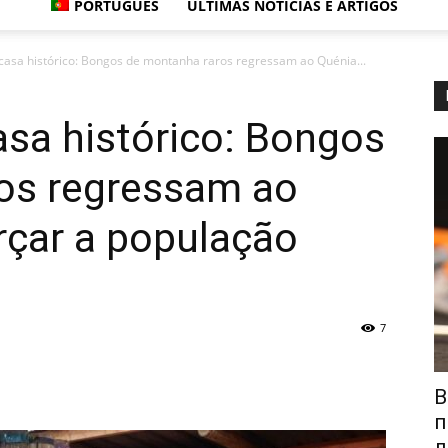
PORTUGUÊS
ÚLTIMAS NOTÍCIAS E ARTIGOS
casa histórico: Bongos de montanha raros regressam ao Quénia...
sa histórico: Bongos
os regressam ao
rçar a população
7
В
п
л