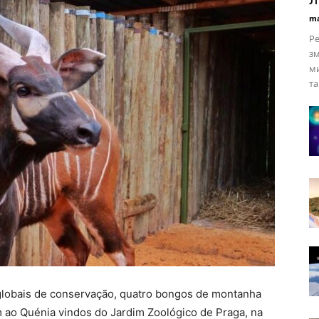
ma
Ре
зм
ми
та
s globais de conservação, quatro bongos de montanha
ao Quénia vindos do Jardim Zoológico de Praga, na