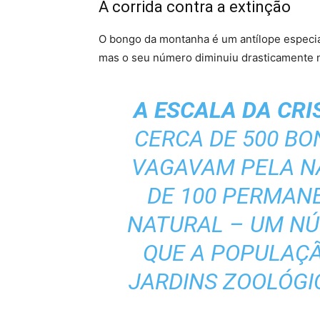
A corrida contra a extinção
O bongo da montanha é um antílope especia
mas o seu número diminuiu drasticamente n
A ESCALA DA CRI
CERCA DE 500 B
VAGAVAM PELA N
DE 100 PERMAN
NATURAL – UM N
QUE A POPULAÇ
JARDINS ZOOLÓGI