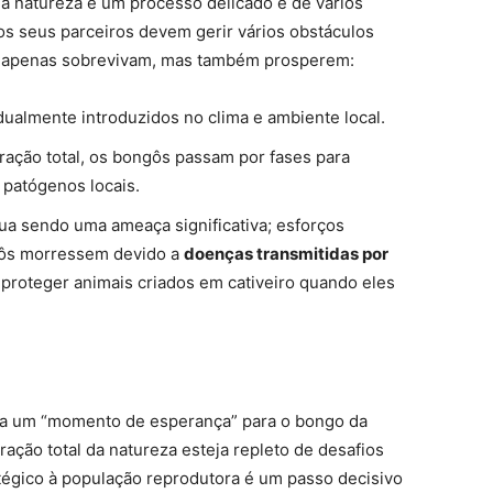
 a natureza é um processo delicado e de vários
 os seus parceiros devem gerir vários obstáculos
ão apenas sobrevivam, mas também prosperem:
ualmente introduzidos no clima e ambiente local.
ração total, os bongôs passam por fases para
 patógenos locais.
ua sendo uma ameaça significativa; esforços
gôs morressem devido a
doenças transmitidas por
 proteger animais criados em cativeiro quando eles
ta um “momento de esperança” para o bongo da
ção total da natureza esteja repleto de desafios
atégico à população reprodutora é um passo decisivo