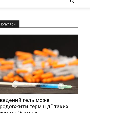
Популярні
ведений гель може
родовжити термін дії таких
іків, як Оземпік