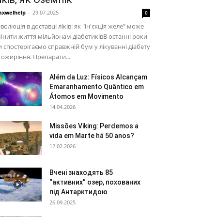
xwelhelp
-
29.07.2025
0
волюція в доставці ліків: як "ін'єкція желе" може
інити життя мільйонам діабетиківВ останні роки
 спостерігаємо справжній бум у лікуванні діабету
 ожиріння. Препарати...
Além da Luz: Físicos Alcançam
Emaranhamento Quântico em
Átomos em Movimento
14.04.2026
Missões Viking: Perdemos a
vida em Marte há 50 anos?
12.02.2026
Вчені знаходять 85
“активних” озер, похованих
під Антарктидою
26.09.2025