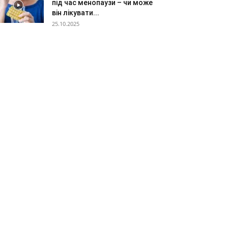
під час менопаузи – чи може
він лікувати...
25.10.2025