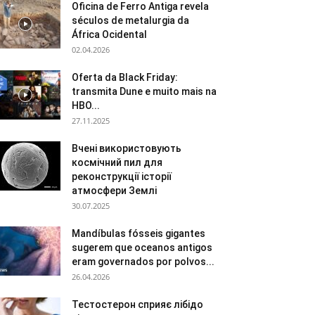
Oficina de Ferro Antiga revela
séculos de metalurgia da
África Ocidental
02.04.2026
Oferta da Black Friday:
transmita Dune e muito mais na
HBO...
27.11.2025
Вчені використовують
космічний пил для
реконструкції історії
атмосфери Землі
30.07.2025
Mandíbulas fósseis gigantes
sugerem que oceanos antigos
eram governados por polvos...
26.04.2026
Тестостерон сприяє лібідо