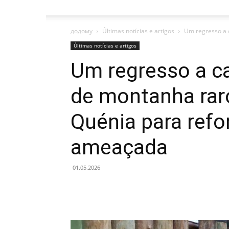
додому
Últimas notícias e artigos
Um regresso a 
Últimas notícias e artigos
Um regresso a ca
de montanha rar
Quénia para refo
ameaçada
01.05.2026