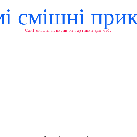
і смішні при
Самі смішні приколи та картинки для тебе