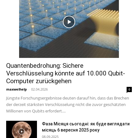
Quantenbedrohung: Sichere
Verschlüsselung könnte auf 10.000 Qubit-
Computer zurückgehen
maxwelhelp
-
02.04.2026
0
Jüngste Forschungsergebnisse deuten darauf hin, dass das Brechen
der derzeit stärksten Verschlüsselung nicht die zuvor geschätzten
Millionen von Qubits erfordert....
Фаза Місяця сьогодні: як буде виглядати
місяць 6 вересня 2025 року
08.09.2025