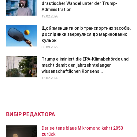
drastischer Wandel unter der Trump-
Administration
19.02.2026
Щоб зменшити опір транспортних засобів,
дослідники звернулися до маринованих
кульок
05.09.2025
Trump eliminiert die EPA-Klimabehörde und
macht damit den jahrzehntelangen
wissenschaftlichen Konsens...
13.02.2026
ВИБІР РЕДАКТОРА
Der seltene blaue Mikromond kehrt 2053
zurück