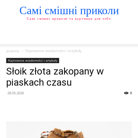
Самі смішні приколи
Самі смішні приколи та картинки для тебе
додому
Najnowsze wiadomości i artykuły
Najnowsze wiadomości i artykuły
Słoik złota zakopany w
piaskach czasu
28.05.2026
9