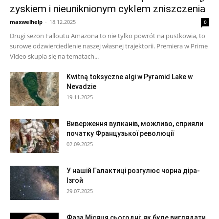
zyskiem i nieuniknionym cyklem zniszczenia
maxwelhelp
-
18.12.2025
0
Drugi sezon Falloutu Amazona to nie tylko powrót na pustkowia, to
surowe odzwierciedlenie naszej własnej trajektorii. Premiera w Prime
Video skupia się na tematach...
Kwitną toksyczne algi w Pyramid Lake w
Nevadzie
19.11.2025
Виверження вулканів, можливо, сприяли
початку Французької революції
02.09.2025
У нашій Галактиці розгулює чорна діра-
Ізгой
29.07.2025
Фаза Місяця сьогодні: як буде виглядати