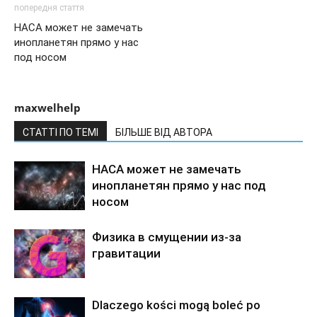
попередня стаття
НАСА может не замечать
инопланетян прямо у нас
под носом
maxwelhelp
СТАТТІ ПО ТЕМІ
БІЛЬШЕ ВІД АВТОРА
НАСА может не замечать
инопланетян прямо у нас под
носом
Физика в смущении из-за
гравитации
Dlaczego kości mogą boleć po