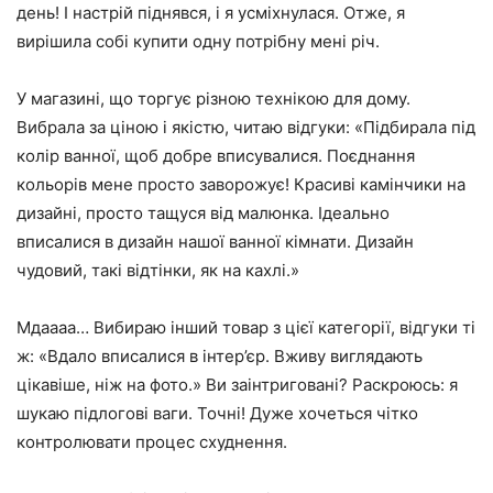
день! І настрій піднявся, і я усміхнулася. Отже, я
вирішила собі купити одну потрібну мені річ.
У магазині, що торгує різною технікою для дому.
Вибрала за ціною і якістю, читаю відгуки: «Підбирала під
колір ванної, щоб добре вписувалися. Поєднання
кольорів мене просто заворожує! Красиві камінчики на
дизайні, просто тащуся від малюнка. Ідеально
вписалися в дизайн нашої ванної кімнати. Дизайн
чудовий, такі відтінки, як на кахлі.»
Мдаааа… Вибираю інший товар з цієї категорії, відгуки ті
ж: «Вдало вписалися в інтер’єр. Вживу виглядають
цікавіше, ніж на фото.» Ви заінтриговані? Раскроюсь: я
шукаю підлогові ваги. Точні! Дуже хочеться чітко
контролювати процес схуднення.