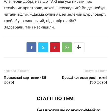
Але, люди добрі, навіщо ТАКІ відгуки писати про
технічних пристроях, нехай і нескладних? Ви де-небудь
читали відгук: «Дарма купив я цей зелений шуруповерт,
треба було синенький, під колір очей»?
Задовбали, так і насмішили.
попередня стаття
наступна стаття
Прикольні картинки (86
Кращі котоматриці тижні
фото)
(50 фото)
СТАТТІ ПО ТЕМІ
Бездротовий ксерокс-Мебіус