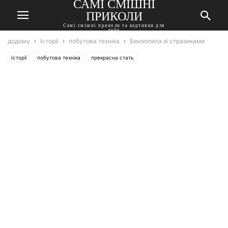
САМІ СМІШНІ
ПРИКОЛИ
Самі смішні приколи та картинки для
тебе
додому
Історії
побутова техніка
Бензопила зі стразиками
Історії
побутова техніка
прекрасна стать