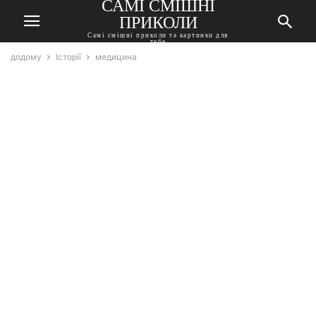
САМІ СМІШНІ
ПРИКОЛИ
Самі смішні приколи та картинки для
тебе
додому
Історії
медицина