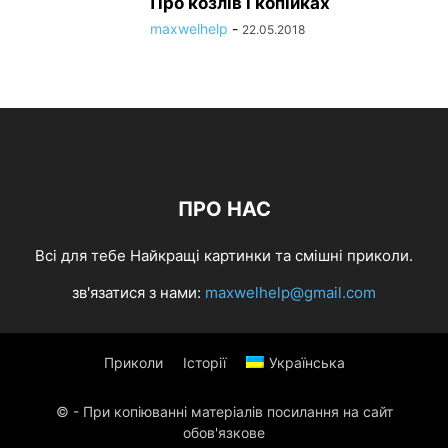
Про козлів і копійках
maxwelhelp
-
22.05.2018
ПРО НАС
Всі для тебе Найкращі картинки та смішні приколи.
зв'язатися з нами:
maxwelhelp@gmail.com
Приколи
Історії
Українська
© - При копіюванні матеріалів посилання на сайт
обов'язкове