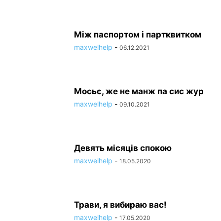
СИЛЬНА СТАТЬ
СПОРТ
СУПЕРМАРКЕТ
СУСІДИ
ТЕЛЕФОНОГРАМИ
ТЕХПІДТРИМКА
ТРАНСПОРТ
ТУРИЗМ
ФОТО І ВІДЕО
ЮРИСТИ
Між паспортом і партквитком
maxwelhelp
-
06.12.2021
Мосьє, же не манж па сис жур
maxwelhelp
-
09.10.2021
Девять місяців спокою
maxwelhelp
-
18.05.2020
Трави, я вибираю вас!
maxwelhelp
-
17.05.2020