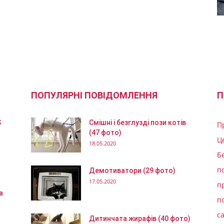
ПОПУЛЯРНІ ПОВІДОМЛЕННЯ
П
S
Смішні і безглузді пози котів
П
(47 фото)
Ц
18.05.2020
Б
п
Демотиватори (29 фото)
17.05.2020
п
а
п
с
Дитинчата жирафів (40 фото)