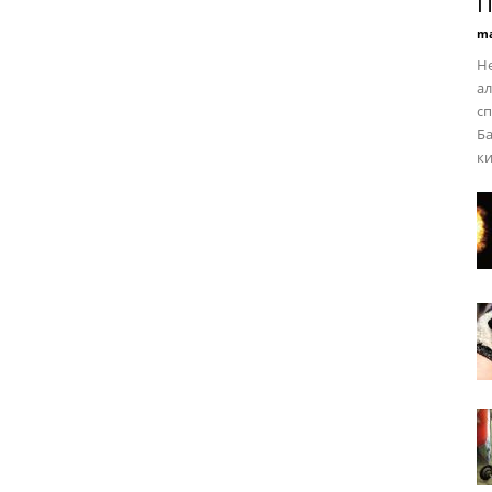
П
ma
Не
ал
сп
Ба
ки