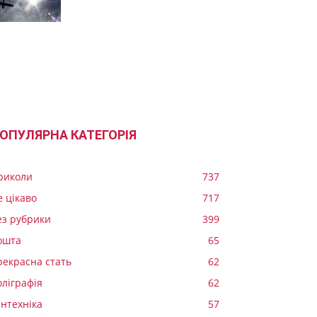
ОПУЛЯРНА КАТЕГОРІЯ
риколи
737
е цікаво
717
ез рубрики
399
ошта
65
рекрасна стать
62
оліграфія
62
антехніка
57