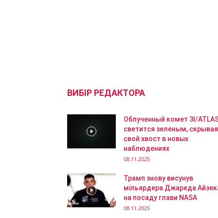
ВИБІР РЕДАКТОРА
Облученный комет 3I/ATLA
светится зеленым, скрывая
свой хвост в новых
наблюдениях
08.11.2025
Трамп знову висунув
мільярдера Джареда Айзек
на посаду глави NASA
08.11.2025