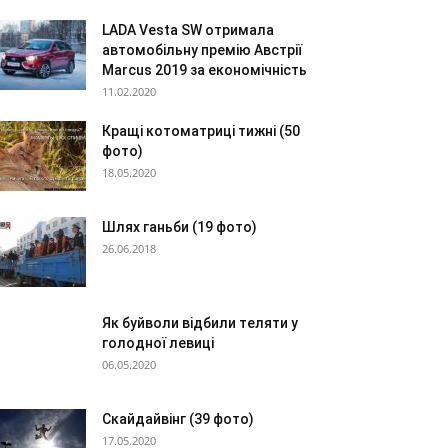
LADA Vesta SW отримала
автомобільну премію Австрії
Marcus 2019 за економічність
11.02.2020
Кращі котоматриці тижні (50
фото)
18.05.2020
Шлях ганьби (19 фото)
26.06.2018
Як буйволи відбили теляти у
голодної левиці
06.05.2020
Скайдайвінг (39 фото)
17.05.2020