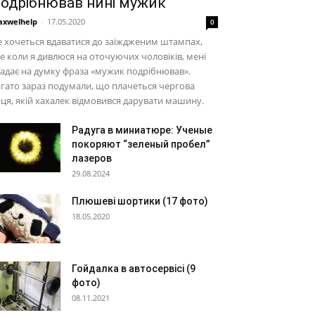
одрібнював нині мужик
xwelhelp
-
17.05.2020
0
 хочеться вдаватися до заїждженим штампах,
е коли я дивлюся на оточуючих чоловіків, мені
адає на думку фраза «мужик подрібнював».
гато зараз подумали, що плачеться чергова
ця, якій хахалек відмовився дарувати машину.
Радуга в миниатюре: Ученые
покоряют “зеленый пробел”
лазеров
29.08.2024
Плюшеві шортики (17 фото)
18.05.2020
Гойдалка в автосервісі (9
фото)
08.11.2021