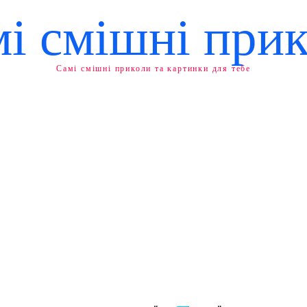
і смішні при
Самі смішні приколи та картинки для тебе