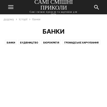
САМІ СМІШНІ
ПРИКОЛИ
Самі смішні приколи та картинки для
тебе
додому
Історії
банки
БАНКИ
БАНКИ
БУДІВНИЦТВО
БЮРОКРАТІЯ
ГРОМАДСЬКЕ ХАРЧУВАННЯ
ДЕРЖАВА
ДІЛОВЕ ЛИСТУВАННЯ
ДІТИ
ДОСТАВКА
ДРУЗІ
ЕЛЕКТРИКИ
ЕЛЕКТРОНІКА
ЖИВНІСТЬ
ЗМІ
ІНОЗЕМЦІ
ІНТЕРНЕТ
ЇЖА
КАДРИ
КОЛЕГИ
КРАСА
ЛІТЕРАТУРА
МЕБЛІ
МЕДИЦИНА
МИСТЕЦТВО
МОБІЛЬНИЙ ЗВ'ЯЗОК
МОВА
МУЗИКА
НАЧАЛЬСТВО
НЕРУХОМІСТЬ
ОДЯГ
ОСВІТА
ОХОРОНА
ПЕНСІОНЕРИ
ПОБУТ
ПОБУТОВА ТЕХНІКА
ПОДАРУНКИ
ПОКУПЦІ
ПОЛІГРАФІЯ
ПОЛІЦІЯ
ПОШТА
ПРЕКРАСНА СТАТЬ
ПРОГНОЗ
ПРОДАВЦІ
РЕКЛАМА
РЕЛІГІЯ
РОДИЧІ
РОЗВАГИ
САНТЕХНІКА
СЕКРЕТАРІ
СЕРВІС
СИЛЬНА СТАТЬ
СПОРТ
СУПЕРМАРКЕТ
СУСІДИ