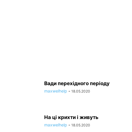
ТЕЛЕФОНОГРАМИ
ТЕХПІДТРИМКА
ТРАНСПОРТ
ТУРИЗМ
ФОТО І ВІДЕО
ЮРИСТИ
Штаб слухає
Як об стінку горох
Цей абонент будив
maxwelhelp
-
04.02.2022
maxwelhelp
-
04.02.2022
maxwelhelp
-
22.12.2021
Вади перехідного періоду
maxwelhelp
-
18.05.2020
На ці крихти і живуть
maxwelhelp
-
18.05.2020