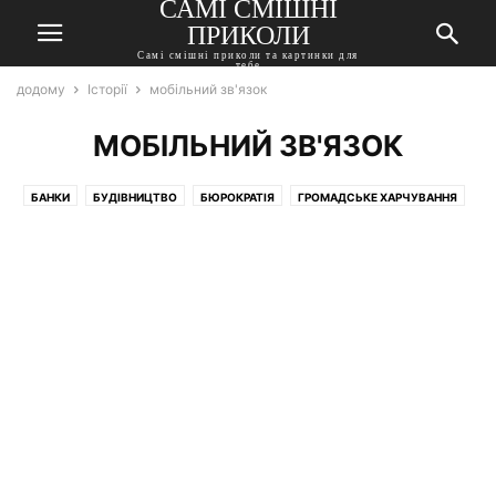
САМІ СМІШНІ
ПРИКОЛИ
Самі смішні приколи та картинки для
тебе
додому
Історії
мобільний зв'язок
МОБІЛЬНИЙ ЗВ'ЯЗОК
БАНКИ
БУДІВНИЦТВО
БЮРОКРАТІЯ
ГРОМАДСЬКЕ ХАРЧУВАННЯ
ДЕРЖАВА
ДІЛОВЕ ЛИСТУВАННЯ
ДІТИ
ДОСТАВКА
ДРУЗІ
ЕЛЕКТРИКИ
ЕЛЕКТРОНІКА
ЖИВНІСТЬ
ЗМІ
ІНОЗЕМЦІ
ІНТЕРНЕТ
ЇЖА
КАДРИ
КОЛЕГИ
КРАСА
ЛІТЕРАТУРА
МЕБЛІ
МЕДИЦИНА
МИСТЕЦТВО
МОБІЛЬНИЙ ЗВ'ЯЗОК
МОВА
МУЗИКА
НАЧАЛЬСТВО
НЕРУХОМІСТЬ
ОДЯГ
ОСВІТА
ОХОРОНА
ПЕНСІОНЕРИ
ПОБУТ
ПОБУТОВА ТЕХНІКА
ПОДАРУНКИ
ПОКУПЦІ
ПОЛІГРАФІЯ
ПОЛІЦІЯ
ПОШТА
ПРЕКРАСНА СТАТЬ
ПРОГНОЗ
ПРОДАВЦІ
РЕКЛАМА
РЕЛІГІЯ
РОДИЧІ
РОЗВАГИ
САНТЕХНІКА
СЕКРЕТАРІ
СЕРВІС
СИЛЬНА СТАТЬ
СПОРТ
СУПЕРМАРКЕТ
СУСІДИ