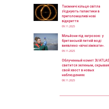
Таємничі кільця світла
з’єднують галактики в
приголомшливі нові
відкриття
09.11.2025
Мільйони під загрозою: у
британській питній воді
виявлено «вічні хімікати».
09.11.2025
Облученный комет 3I/ATLA
светится зеленым, скрывая
свой хвост в новых
наблюдениях
08.11.2025