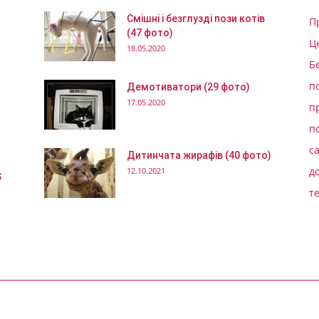
Смішні і безглузді пози котів
П
(47 фото)
Ц
18.05.2020
Б
п
Демотиватори (29 фото)
17.05.2020
п
п
с
Дитинчата жирафів (40 фото)
д
12.10.2021
S
т