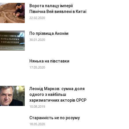
Ворота палацу імперії
Північна Вей виявлені в Китаї
22.02.2020
По прізвища Анонім
30.01.2020
Нянька на півставки
17.05.2020
Леонід Марков: сумна доля
одного з найбільш
харизматичних акторів СРСР
10.08.2019
Старанність не по розуму
18.05.2020