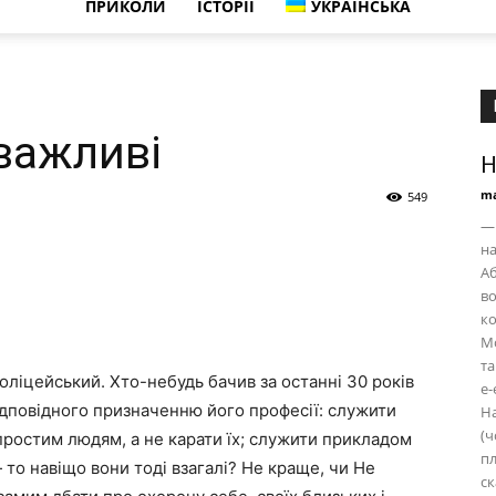
ПРИКОЛИ
ІСТОРІЇ
УКРАЇНСЬКА
 важливі
Н
ma
549
— 
на
Аб
во
ко
Мо
та
поліцейський. Хто-небудь бачив за останні 30 років
е-
ідповідного призначенню його професії: служити
На
(ч
ростим людям, а не карати їх; служити прикладом
пл
то навіщо вони тоді взагалі? Не краще, чи Не
ск