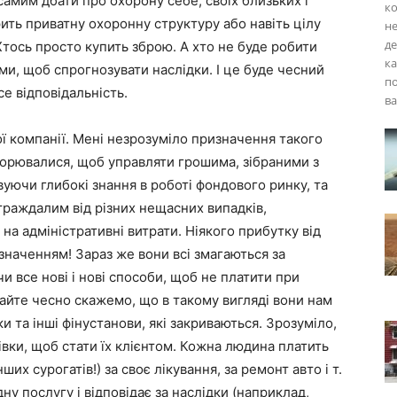
амим дбати про охорону себе, своїх близьких і
ко
рить приватну охоронну структуру або навіть цілу
не
де
Хтось просто купить зброю. А хто не буде робити
к
ами, щоб спрогнозувати наслідки. І це буде чесний
п
е відповідальність.
ва
ї компанії. Мені незрозуміло призначення такого
творювалися, щоб управляти грошима, зібраними з
вуючи глибокі знання в роботі фондового ринку, та
раждалим від різних нещасних випадків,
а адміністративні витрати. Ніякого прибутку від
значенням! Зараз же вони всі змагаються за
 все нові і нові способи, щоб не платити при
вайте чесно скажемо, що в такому вигляді вони нам
и та інші фінустанови, які закриваються. Зрозуміло,
івки, щоб стати їх клієнтом. Кожна людина платить
ших сурогатів!) за своє лікування, за ремонт авто і т.
ну послугу і відповідає за наслідки (наприклад,