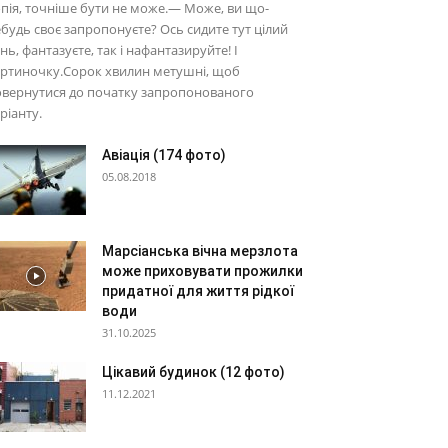
пія, точніше бути не може.— Може, ви що-
будь своє запропонуєте? Ось сидите тут цілий
нь, фантазуєте, так і нафантазируйте! І
артиночку.Сорок хвилин метушні, щоб
овернутися до початку запропонованого
ріанту.
Авіація (174 фото)
05.08.2018
Марсіанська вічна мерзлота
може приховувати прожилки
придатної для життя рідкої
води
31.10.2025
Цікавий будинок (12 фото)
11.12.2021