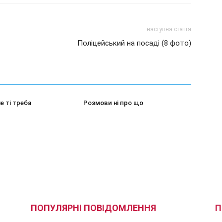
наступна стаття
Поліцейський на посаді (8 фото)
е ті треба
Розмови ні про що
ПОПУЛЯРНІ ПОВІДОМЛЕННЯ
П