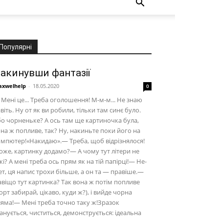
Популярні
акинувши фантазії
xwelhelp
-
18.05.2020
0
Мені це... Треба оголошення! М-м-м... Не знаю
віть. Ну от як ви робили, тільки там синє було.
о чорненьке? А ось там ще картиночка була,
на ж попливе, так? Ну, накиньте поки його на
мпютер!«Накидаю».— Треба, щоб відрізнялося!
же, картинку додамо?— А чому тут літери не
кі? А мені треба ось прям як на тій папірці!— Не-
ет, ця напис трохи більше, а он та — правіше.—
віщо тут картинка? Так вона ж потім попливе
орт забирай, цікаво, куди ж?), і вийде чорна
яма!— Мені треба точно таку ж!Зразок
анується, чиститься, демонструється: ідеальна