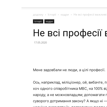
додому
Історії
кадри
Не всі професії важливі
Історії
кадри
Не всі професії
17.05.2020
Мене задовбали не люди, а цілі професії.
Ось, наприклад, міліціонер, ой, вибачте, 
хоч одного співробітника МВС, на 100% в
народу, а не можновладцям; допомагати п
суворого дотримання закону? А якщо ні — 