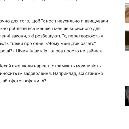
ючно для того, щоб їх носії неухильно підвищували
льно роблячи все менше і менше корисного для
ленні закони, які розбещують їх, перетворюють у
ають тільки про одне: «Чому мені „так багато“
гроші?» Нічим іншим їх голова просто не зайнята.
 Нехай вже люди нарешті отримають можливість
риносить їм задоволення. Наприклад, всі станемо
, або фотографами. А?