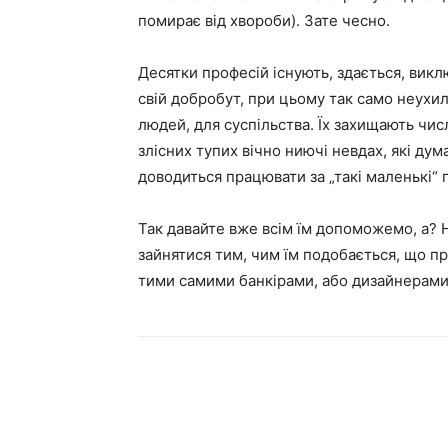
помирає від хвороби). Зате чесно.
Десятки професій існують, здається, викл
свій добробут, при цьому так само неухи
людей, для суспільства. Їх захищають чис
злісних тупих вічно ниючі невдах, які дум
доводиться працювати за „такі маленькі“ 
Так давайте вже всім їм допоможемо, а?
зайнятися тим, чим їм подобається, що п
тими самими банкірами, або дизайнерами