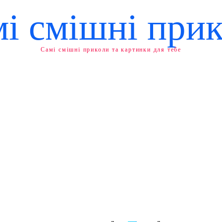
і смішні при
Самі смішні приколи та картинки для тебе