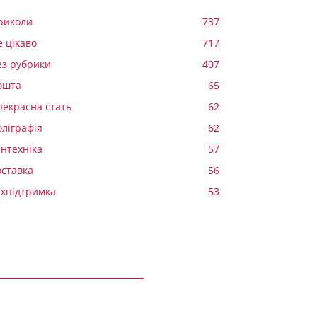
риколи
737
е цікаво
717
ез рубрики
407
ошта
65
рекрасна стать
62
оліграфія
62
антехніка
57
оставка
56
ехпідтримка
53