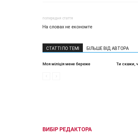
попередня стаття
На словах не економте
СТАТТІ ПО ТЕМІ
БІЛЬШЕ ВІД АВТОРА
Моя міліція мене береже
Ти скажи, ч
ВИБІР РЕДАКТОРА