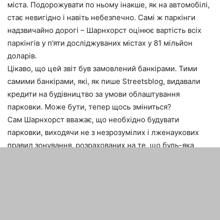
міста. Подорожувати по ньому інакше, як на автомобілі,
стає невигідно і навіть небезпечно. Самі ж паркінги
надзвичайно дорогі – Шарнхорст оцінює вартість всіх
паркінгів у п’яти досліджуваних містах у 81 мільйон
доларів.
Цікаво, що цей звіт був замовлений банкірами. Тими
самими банкірами, які, як пише Streetsblog, видавали
кредити на будівництво за умови облаштування
парковки. Може бути, тепер щось зміниться?
Сам Шарнхорст вважає, що необхідно будувати
парковки, виходячи не з незрозумілих і лженаукових
правил зонування, розрахованих на те, що будь-яка
людина може приїхати на своїй машині в центр міста
навіть в самий завантажений день у році. Він пропонує
містам змінити існуючу містобудівну політику, і
приділити увагу будівництву поблизу вже існуючих
паркінгів, а вивільнені від будівництва нових парковок