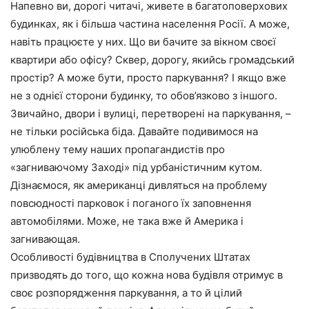
Напевно ви, дорогі читачі, живете в багатоповерхових
будинках, як і більша частина населення Росії. А може,
навіть працюєте у них. Що ви бачите за вікном своєї
квартири або офісу? Сквер, дорогу, якийсь громадський
простір? А може бути, просто паркування? І якщо вже
не з однієї сторони будинку, то обов’язково з іншого.
Звичайно, двори і вулиці, перетворені на паркування, –
не тільки російська біда. Давайте подивимося на
улюблену тему наших пропагандистів про
«загниваючому Заході» під урбаністичним кутом.
Дізнаємося, як американці дивляться на проблему
повсюдності парковок і поганого їх заповнення
автомобілями. Може, не така вже й Америка і
загнивающая.
Особливості будівництва в Сполучених Штатах
призводять до того, що кожна нова будівля отримує в
своє розпорядження паркування, а то й цілий