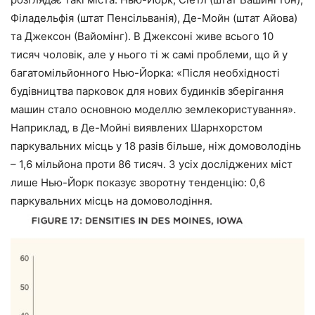
Філадельфія (штат Пенсільванія), Де-Мойн (штат Айова)
та Джексон (Вайомінг). В Джексоні живе всього 10
тисяч чоловік, але у нього ті ж самі проблеми, що й у
багатомільйонного Нью-Йорка: «Після необхідності
будівництва парковок для нових будинків зберігання
машин стало основною моделлю землекористування».
Наприклад, в Де-Мойні виявлених Шарнхорстом
паркувальних місць у 18 разів більше, ніж домоволодінь
– 1,6 мільйона проти 86 тисяч. З усіх досліджених міст
лише Нью-Йорк показує зворотну тенденцію: 0,6
паркувальних місць на домоволодіння.