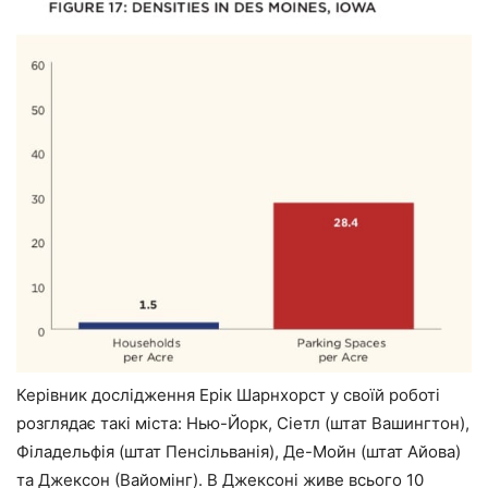
Керівник дослідження Ерік Шарнхорст у своїй роботі
розглядає такі міста: Нью-Йорк, Сіетл (штат Вашингтон),
Філадельфія (штат Пенсільванія), Де-Мойн (штат Айова)
та Джексон (Вайомінг). В Джексоні живе всього 10