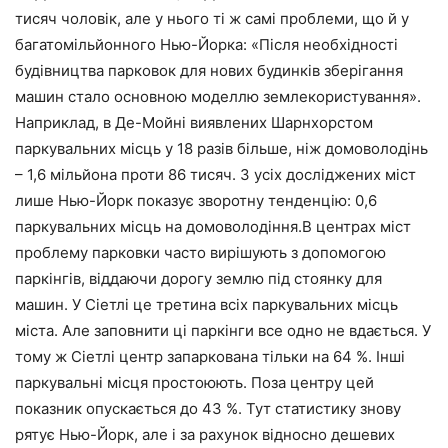
тисяч чоловік, але у нього ті ж самі проблеми, що й у
багатомільйонного Нью-Йорка: «Після необхідності
будівництва парковок для нових будинків зберігання
машин стало основною моделлю землекористування».
Наприклад, в Де-Мойні виявлених Шарнхорстом
паркувальних місць у 18 разів більше, ніж домоволодінь
– 1,6 мільйона проти 86 тисяч. З усіх досліджених міст
лише Нью-Йорк показує зворотну тенденцію: 0,6
паркувальних місць на домоволодіння.В центрах міст
проблему парковки часто вирішують з допомогою
паркінгів, віддаючи дорогу землю під стоянку для
машин. У Сіетлі це третина всіх паркувальних місць
міста. Але заповнити ці паркінги все одно не вдається. У
тому ж Сіетлі центр запаркована тільки на 64 %. Інші
паркувальні місця простоюють. Поза центру цей
показник опускається до 43 %. Тут статистику знову
рятує Нью-Йорк, але і за рахунок відносно дешевих