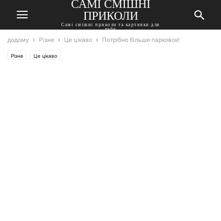
САМІ СМІШНІ
ПРИКОЛИ
Самі смішні приколи та картинки для
тебе
додому
Різне
Це цікаво
Потрібно більше парковок!
Різне
Це цікаво