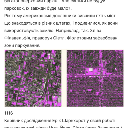
багатоповерховий паркінг. Але скільки не будуй
парковок, їх завжди буде мало».
Рік тому американські дослідники вивчили п’ять міст,
що знаходяться в різних штатах, і подивилися, як вони
використовують землю. Наприклад, так. Зліва
Філадельфія, праворуч Сіетл. Фіолетовим зафарбовані
зони паркування.
1116
Керівник дослідження Ерік Шарнхорст у своїй роботі
розглядає такі міста: Нью-Йорк, Сіетл (штат Вашингтон),