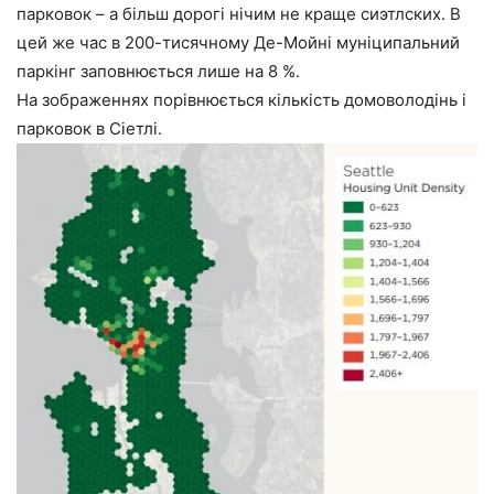
парковок – а більш дорогі нічим не краще сиэтлских. В
цей же час в 200-тисячному Де-Мойні муніципальний
паркінг заповнюється лише на 8 %.
На зображеннях порівнюється кількість домоволодінь і
парковок в Сіетлі.