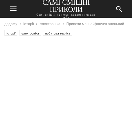
САМІ СМІШНІ
ПРИКОЛИ
Самі смішні приколи та картинки для
тебе
додому
Історії
електроніка
Привези мені айфончик аленький
Історії
електроніка
побутова техніка