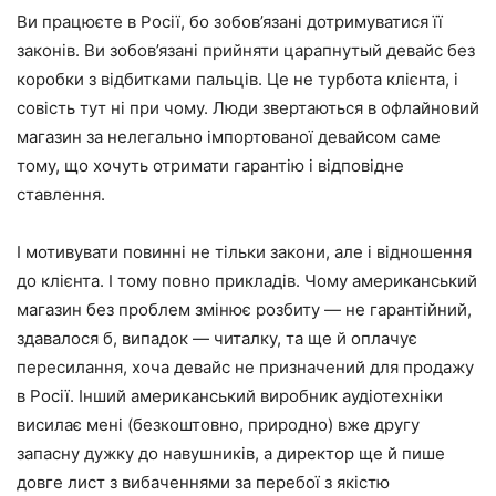
Ви працюєте в Росії, бо зобов’язані дотримуватися її
законів. Ви зобов’язані прийняти царапнутый девайс без
коробки з відбитками пальців. Це не турбота клієнта, і
совість тут ні при чому. Люди звертаються в офлайновий
магазин за нелегально імпортованої девайсом саме
тому, що хочуть отримати гарантію і відповідне
ставлення.
І мотивувати повинні не тільки закони, але і відношення
до клієнта. І тому повно прикладів. Чому американський
магазин без проблем змінює розбиту — не гарантійний,
здавалося б, випадок — читалку, та ще й оплачує
пересилання, хоча девайс не призначений для продажу
в Росії. Інший американський виробник аудіотехніки
висилає мені (безкоштовно, природно) вже другу
запасну дужку до навушників, а директор ще й пише
довге лист з вибаченнями за перебої з якістю