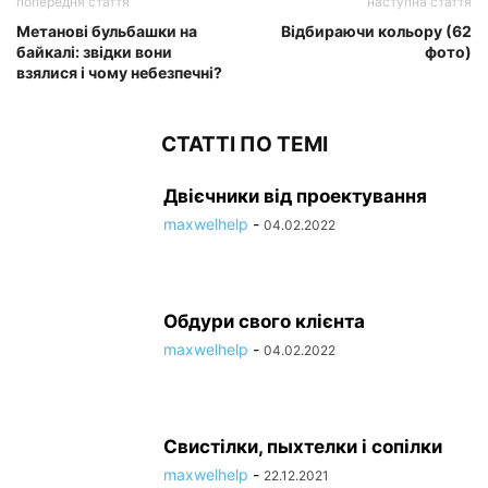
попередня стаття
наступна стаття
Метанові бульбашки на
Відбираючи кольору (62
байкалі: звідки вони
фото)
взялися і чому небезпечні?
СТАТТІ ПО ТЕМІ
Двієчники від проектування
maxwelhelp
-
04.02.2022
Обдури свого клієнта
maxwelhelp
-
04.02.2022
Свистілки, пыхтелки і сопілки
maxwelhelp
-
22.12.2021