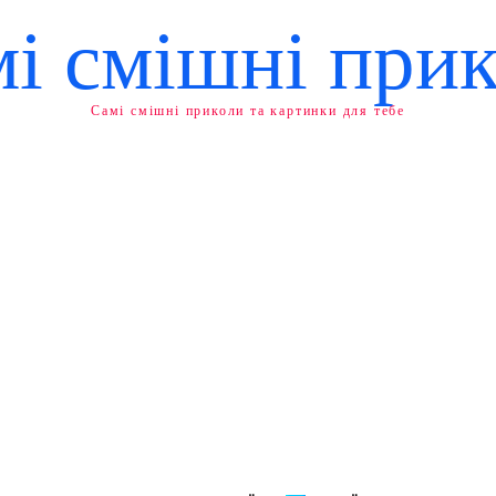
і смішні при
Самі смішні приколи та картинки для тебе