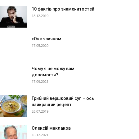
10 фактів про знаменитостей
18.12.2019
«О» з язичком
17.05.2020
Чому я не можу вам
допомогти?
17.09.2021
Грибний вершковий суп – ось
найкращий рецепт
26.07.2019
Олексій маклаков
16.12.2021