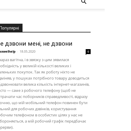
Популярні
е дзвони мені, не дзвони
xwelhelp
-
18.05.2020
0
зараз вагітна, і в звязку з цим зявилася
обхідність у великій кількості великих і
леньких покупок. Так як роботу ніхто не
дміняв, у пошуках потрібного товару доводиться
дзвонювати велика кількість інтернет-магазинів,
сто — саме з робочого телефону (щоб не
трачати час поборників справедливості, відразу
очню, що мій мобільний телефон повинен бути
льний для робочих дзвінків, користування
бочим телефоном в особистих цілях у нас не
бороняється, а мій робочий графік передбачає
рерви).