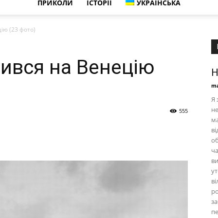
ПРИКОЛИ
ІСТОРІЇ
УКРАЇНСЬКА
ію (23 фото)
ився на Венецію
Н
ma
Я 
не
555
ма
ві
об
ча
ви
ут
ві
ро
за
пе