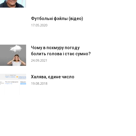
Футбольні фэйлы (відео)
17.05.2020
Чому в похмуру погоду
болить голова і стає сумно?
24.09.2021
Халява, єдине число
19.08.2018