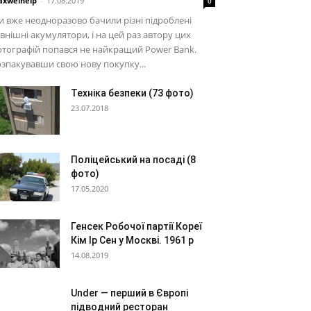
xwelhelp
-
17.08.2019
0
 вже неодноразово бачили різні підроблені
внішні акумулятори, і на цей раз автору цих
тографій попався не найкращий Power Bank.
зпакувавши свою нову покупку...
Техніка безпеки (73 фото)
23.07.2018
Поліцейський на посаді (8
фото)
17.05.2020
Генсек Робочої партії Кореї
Кім Ір Сен у Москві. 1961 р
14.08.2019
Under — перший в Європі
підводний ресторан