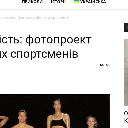
ПРИКОЛИ
ІСТОРІЇ
УКРАЇНСЬКА
фотопроект Тіла професійних спортсменів
ість: фотопроект
их спортсменів
329
О
К