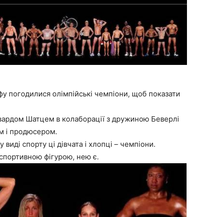
афу погодилися олімпійські чемпіони, щоб показати
Говардом Шатцем в колаборації з дружиною Беверлі
м і продюсером.
 виді спорту ці дівчата і хлопці – чемпіони.
спортивною фігурою, нею є.