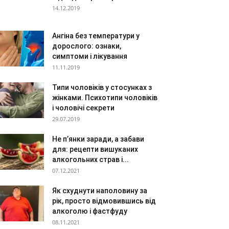
14.12.2019
Ангіна без температури у
дорослого: ознаки,
симптоми і лікування
11.11.2019
Типи чоловіків у стосунках з
жінками. Психотипи чоловіків
і чоловічі секрети
29.07.2019
Не п’янки заради, а забави
для: рецепти вишуканих
алкогольних страв і...
07.12.2021
Як схуднути наполовину за
рік, просто відмовившись від
алкоголю і фастфуду
08.11.2021