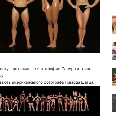
порту – детально і в фотографіях. Тепер ти точно
ру
вають американського фотографа Говарда Шатца.