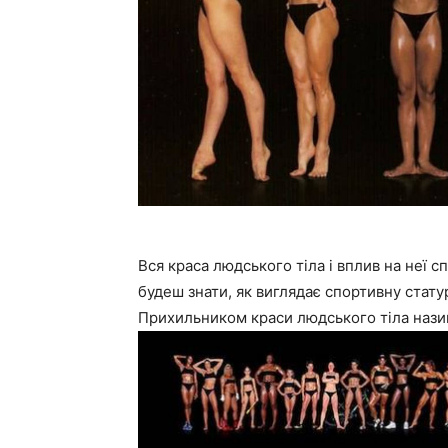
Вся краса людського тіла і вплив на неї с
будеш знати, як виглядає спортивну стату
Прихильником краси людського тіла нази