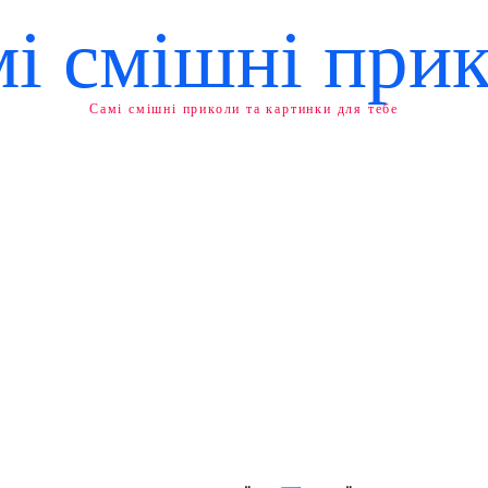
і смішні при
Самі смішні приколи та картинки для тебе