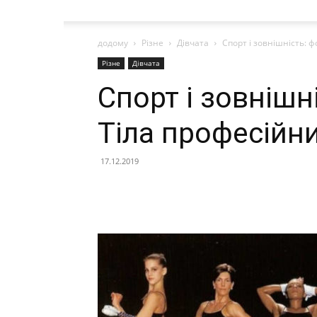
додому
Різне
Дівчата
Спорт і зовнішність: 
Різне
Дівчата
Спорт і зовнішн
Тіла професійн
17.12.2019