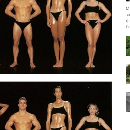
ma
Ми
зо
фо
Ро