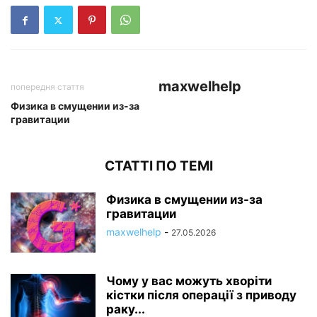
maxwelhelp
попередня стаття
Физика в смущении из-за
гравитации
СТАТТІ ПО ТЕМІ
Физика в смущении из-за
гравитации
maxwelhelp
-
27.05.2026
Чому у вас можуть хворіти
кістки після операції з приводу
раку...