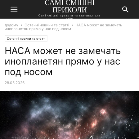
САМІ СМІШНІ
ПРИКОЛИ
Самі смішні приколи та картинки для
тебе
додому
Останні новини та статті
НАСА может не замечать
инопланетян прямо у нас под носом
Останні новини та статті
НАСА может не замечать
инопланетян прямо у нас
под носом
28.05.2026