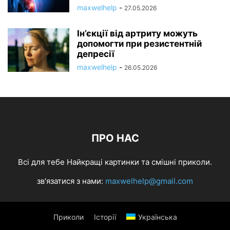
maxwelhelp
-
27.05.2026
Ін’єкції від артриту можуть
допомогти при резистентній
депресії
maxwelhelp
-
26.05.2026
ПРО НАС
Всі для тебе Найкращі картинки та смішні приколи.
зв'язатися з нами:
maxwelhelp@gmail.com
Приколи
Історії
Українська