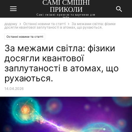
САМІ СМІШНІ
ПРИКОЛИ
Самі смішні приколи та картинки для
тебе
додому
Останні новини та статті
За межами світла: фізики
досягли квантової заплутаності в атомах, що рухаються.
Останні новини та статті
За межами світла: фізики
досягли квантової
заплутаності в атомах, що
рухаються.
14.04.2026