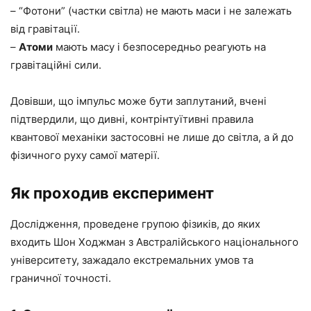
– “Фотони” (частки світла) не мають маси і не залежать
від гравітації.
–
Атоми
мають масу і безпосередньо реагують на
гравітаційні сили.
Довівши, що імпульс може бути заплутаний, вчені
підтвердили, що дивні, контрінтуїтивні правила
квантової механіки застосовні не лише до світла, а й до
фізичного руху самої матерії.
Як проходив експеримент
Дослідження, проведене групою фізиків, до яких
входить Шон Ходжман з Австралійського національного
університету, зажадало екстремальних умов та
граничної точності.