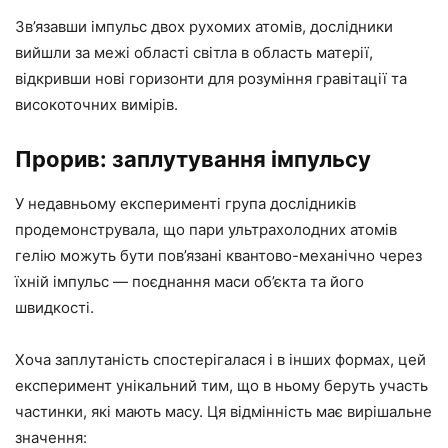
Зв’язавши імпульс двох рухомих атомів, дослідники
вийшли за межі області світла в область матерії,
відкривши нові горизонти для розуміння гравітації та
високоточних вимірів.
Прорив: заплутування імпульсу
У недавньому експерименті група дослідників
продемонструвала, що пари ультрахолодних атомів
гелію можуть бути пов’язані квантово-механічно через
їхній імпульс — поєднання маси об’єкта та його
швидкості.
Хоча заплутаність спостерігалася і в інших формах, цей
експеримент унікальний тим, що в ньому беруть участь
частинки, які мають масу. Ця відмінність має вирішальне
значення: