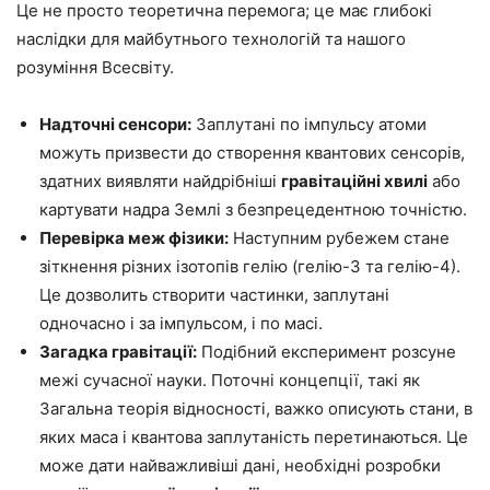
Це не просто теоретична перемога; це має глибокі
наслідки для майбутнього технологій та нашого
розуміння Всесвіту.
Надточні сенсори:
Заплутані по імпульсу атоми
можуть призвести до створення квантових сенсорів,
здатних виявляти найдрібніші
гравітаційні хвилі
або
картувати надра Землі з безпрецедентною точністю.
Перевірка меж фізики:
Наступним рубежем стане
зіткнення різних ізотопів гелію (гелію-3 та гелію-4).
Це дозволить створити частинки, заплутані
одночасно і за імпульсом, і по масі.
Загадка гравітації:
Подібний експеримент розсуне
межі сучасної науки. Поточні концепції, такі як
Загальна теорія відносності, важко описують стани, в
яких маса і квантова заплутаність перетинаються. Це
може дати найважливіші дані, необхідні розробки