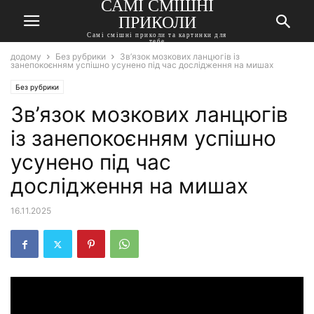
САМІ СМІШНІ
ПРИКОЛИ
Самі смішні приколи та картинки для
тебе
додому
Без рубрики
Зв’язок мозкових ланцюгів із
занепокоєнням успішно усунено під час дослідження на мишах
Без рубрики
Зв’язок мозкових ланцюгів
із занепокоєнням успішно
усунено під час
дослідження на мишах
16.11.2025