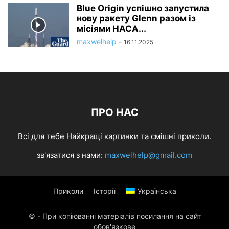
Blue Origin успішно запустила
нову ракету Glenn разом із
місіями НАСА...
maxwelhelp
-
16.11.2025
ПРО НАС
Всі для тебе Найкращі картинки та смішні приколи.
зв'язатися з нами:
maxwelhelp@gmail.com
Приколи
Історії
Українська
© - При копіюванні матеріалів посилання на сайт
обов'язкове