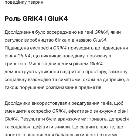
поведінку тварин.
Роль GRIK4 і GluK4
Дослідження було зосереджено на гені
GRIK4
, який
регулює виробництво білка під назвою
GluK4
.
Підвищена експресія
GRIK4
призводить до підвищення
рівня
GluK4
, що викликає поведінку, пов’язану з
тривогою. Миші з підвищеним рівнем
GluK4
демонструють уникання відкритого простору, знижену
соціальну взаємодію та симптоми, схожі на депресію, а
також порушення розпізнавання предметів.
Дослідники використовували редагування генів, щоб
зменшити експресію
GRIK4
, ефективно знижуючи рівні
GluK4
. Результати були вражаючими: тривога, депресія
та соціальні дефіцити зникли. Це свідчить про те, що
простого відновлення балансу активності в цьому