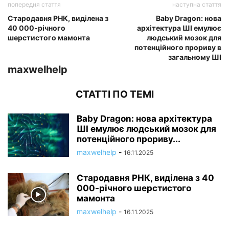
попередня стаття
наступна стаття
Стародавня РНК, виділена з
Baby Dragon: нова
40 000-річного
архітектура ШІ емулює
шерстистого мамонта
людський мозок для
потенційного прориву в
загальному ШІ
maxwelhelp
СТАТТІ ПО ТЕМІ
Baby Dragon: нова архітектура
ШІ емулює людський мозок для
потенційного прориву...
maxwelhelp
-
16.11.2025
Стародавня РНК, виділена з 40
000-річного шерстистого
мамонта
maxwelhelp
-
16.11.2025