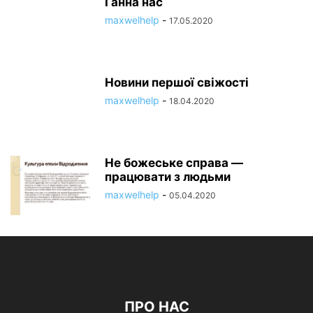
Ганна нас
maxwelhelp
-
17.05.2020
Новини першої свіжості
maxwelhelp
-
18.04.2020
Не божеське справа —
працювати з людьми
maxwelhelp
-
05.04.2020
ПРО НАС