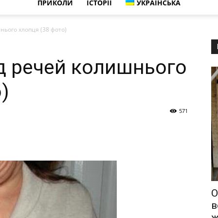
ПРИКОЛИ
ІСТОРІЇ
УКРАЇНСЬКА
нього хлопця (38 фото)
ід речей колишнього
)
571
О
в
ж