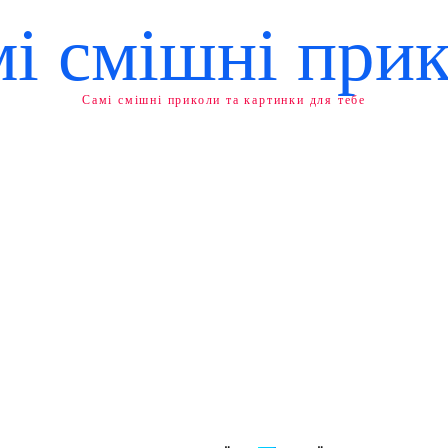
і смішні при
Самі смішні приколи та картинки для тебе