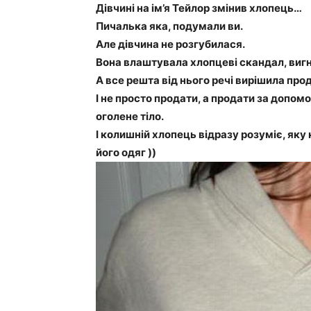
Дівчині на ім’я Тейлор змінив хлопець…
Пичалька яка, подумали ви.
Але дівчина не розгубилася.
Вона влаштувала хлопцеві скандал, вигна
А все решта від нього речі вирішила про
І не просто продати, а продати за допомо
оголене тіло.
І колишній хлопець відразу розуміє, яку 
його одяг ))