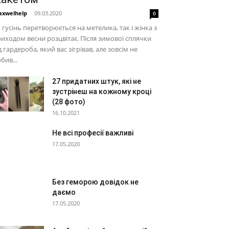
xwelhelp
-
09.03.2020
0
 гусінь перетворюється на метелика, так і жінка з
иходом весни розцвітає. Після зимової сплячки
д гардероба, який вас зігрівав, але зовсім не
бив...
27 придатних штук, які не
зустрінеш на кожному кроці
(28 фото)
16.10.2021
Не всі професії важливі
17.05.2020
Без геморою довідок не
даємо
17.05.2020