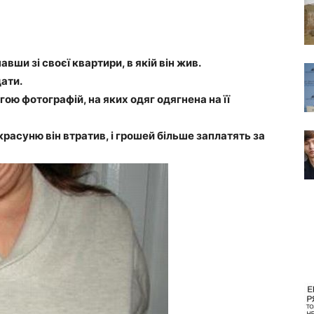
вши зі своєї квартири, в якій він жив.
дати.
гою фотографій, на яких одяг одягнена на її
красуню він втратив, і грошей більше заплатять за