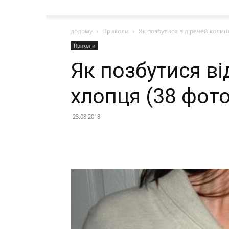
додому
Приколи
Як позбутися від речей колиш
Приколи
Як позбутися в
хлопця (38 фото
23.08.2018