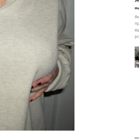
ma
Як
пр
ві
ро