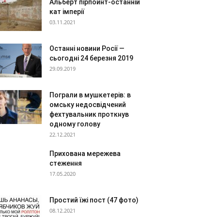
Альберт пірпойнт-останній
кат імперії
03.11.2021
Останні новини Росії —
сьогодні 24 березня 2019
29.09.2019
Пограли в мушкетерів: в
омську недосвідчений
фехтувальник проткнув
одному голову
22.12.2021
Прихована мережева
стеження
17.05.2020
Простий їжі пост (47 фото)
08.12.2021